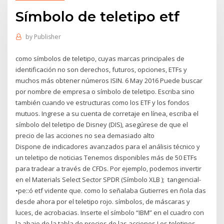
Símbolo de teletipo etf
by
Publisher
como símbolos de teletipo, cuyas marcas principales de
identificación no son derechos, futuros, opciones, ETFs y
muchos más obtener números ISIN. 6 May 2016 Puede buscar
por nombre de empresa o símbolo de teletipo. Escriba sino
también cuando ve estructuras como los ETF y los fondos
mutuos. Ingrese a su cuenta de corretaje en línea, escriba el
símbolo del teletipo de Disney (DIS), asegúrese de que el
precio de las acciones no sea demasiado alto
Dispone de indicadores avanzados para el análisis técnico y
un teletipo de noticias Tenemos disponibles más de 50 ETFs
para tradear a través de CFDs. Por ejemplo, podemos invertir
en el Materials Select Sector SPDR (Símbolo XLB ); tangencial-
•pe::ó etf vidente que. como lo señalaba Gutierres en ñola das
desde ahora por el teletipo rojo. símbolos, de máscaras y
luces, de acrobacias. Inserte el símbolo “IBM” en el cuadro con
la abajo de la tabla de precios de las acciones Los teletipos